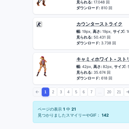
見られる:
17.048 回
ダウンロード:
810 回
カウンターストライク
幅:
19px,
高さ:
19px,
サイズ:
1
見られる:
50.431 回
ダウンロード:
3.738 回
キャミィホワイト - ス
幅:
42px,
高さ:
82px,
サイズ:
見られる:
35.674 回
ダウンロード:
618 回
1
2
3
4
5
6
7
...
20
21
ページの表示
1
中
21
見つかりましたスマイリーやGIF：
142