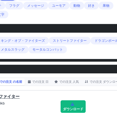
チ
フラグ
メッセージ
ユーモア
動物
好き
果物
文字
・キング・オブ・ファイターズ
ストリートファイター
ドラゴンボー
メタルスラッグ
モータルコンバット
での注文 の名前
での注文 日
での注文 人気
での注文 ダウンロ
トファイター
4kb
ダウンロード