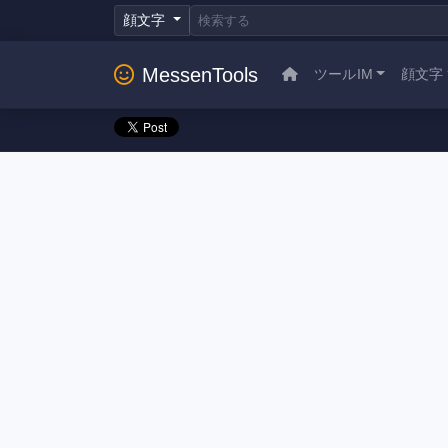
顔文字
MessenTools
ツールIM
顔文字