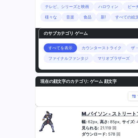
テレビ、シリーズと映画
ハロウィン
ビー
様々な
音楽
食品
新!
すべての絵
のサブカテゴリ
ゲーム
すべてを表示
カウンターストライク
ザ
ファイナルファンタジ
マリオブラザーズ
現在の顔文字のカテゴリ:
ゲーム 顔文字
M.バイソン - ストリー
幅:
62px,
高さ:
85px,
サイズ:
見られる:
21.119 回
ダウンロード:
578 回