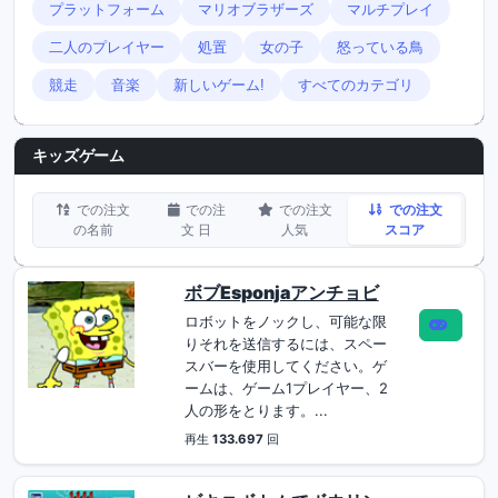
プラットフォーム
マリオブラザーズ
マルチプレイ
二人のプレイヤー
処置
女の子
怒っている鳥
競走
音楽
新しいゲーム!
すべてのカテゴリ
キッズゲーム
での注文
での注
での注文
での注文
の名前
文 日
人気
スコア
ボブEsponjaアンチョビ
ロボットをノックし、可能な限
りそれを送信するには、スペー
スバーを使用してください。ゲ
ームは、ゲーム1プレイヤー、2
人の形をとります。...
再生
133.697
回