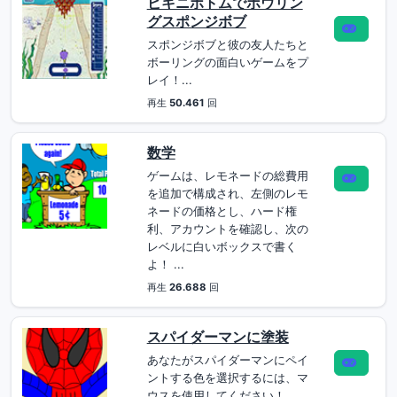
ビキニボトムでボウリン
グスポンジボブ
スポンジボブと彼の友人たちと
ボーリングの面白いゲームをプ
レイ！...
再生
50.461
回
数学
ゲームは、レモネードの総費用
を追加で構成され、左側のレモ
ネードの価格とし、ハード権
利、アカウントを確認し、次の
レベルに白いボックスで書く
よ！ ...
再生
26.688
回
スパイダーマンに塗装
あなたがスパイダーマンにペイ
ントする色を選択するには、マ
ウスを使用してください！ ...