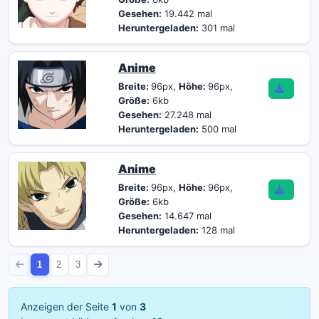
Gesehen:
19.442 mal
Heruntergeladen:
301 mal
Anime
Breite:
96px,
Höhe:
96px,
Größe:
6kb
Gesehen:
27.248 mal
Heruntergeladen:
500 mal
Anime
Breite:
96px,
Höhe:
96px,
Größe:
6kb
Gesehen:
14.647 mal
Heruntergeladen:
128 mal
1
2
3
Anzeigen der Seite
1
von
3