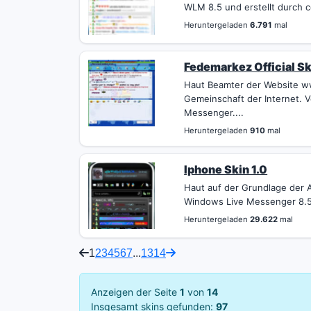
WLM 8.5 und erstellt durch c
Heruntergeladen
6.791
mal
Fedemarkez Official Sk
Haut Beamter der Website w
Gemeinschaft der Internet. V
Messenger....
Heruntergeladen
910
mal
Iphone Skin 1.0
Haut auf der Grundlage der A
Windows Live Messenger 8.5. 
Heruntergeladen
29.622
mal
1
2
3
4
5
6
7
...
13
14
Anzeigen der Seite
1
von
14
Insgesamt skins gefunden:
97