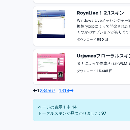
RoyaLive！ 2.1スキン
Windows Liveメッセン
換性ryxdpによって開発された
くつかのオプションがあります。 
ダウンロード
990
回
Urjwansフローラルスキン
ヌナによって作成されたWLM 8.
ダウンロード
15.485
回
1
2
3
4
5
6
7
...
13
14
ページの表示
1
中
14
トータルスキンが見つかりました:
97