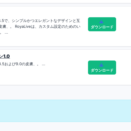
ジャー8.5で、シンプルかつエレガントなデザインと互
皮膚、。 RoyaLiveは、カスタム設定のためのい
ダウンロード
...
1.0
5および9.0の皮膚、。 ...
ダウンロード