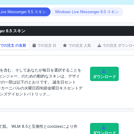
Live Messenger 8.5 スキン
Windows Live Messenger 9.0 スキン
er 8.5 スキン
での注文 の名前
での注文 日
での注文 人気
での注文 ダウンロ
を含む、そしてあなたが毎日を選択することを
eメッセンジャー、のための動的なスキンは、デザイ
ダウンロード
付の一部は以下のとおりです。 誕生日セント
デーカーニバルの火曜日四旬節金曜日キスセントデ
ズデイセントパトリック...
肌。 WLM 8.5と互換性とcoolzeeにより作
ダウンロード