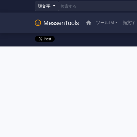
顔文字
MessenTools
ツールIM
顔文字