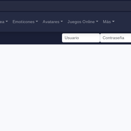
nea
Emoticones
Avatares
Juegos Online
Más