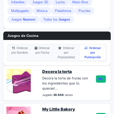
Infantiles
Juegos 3D
Lucha
Mario Bros
Multijugador
Música
Plataforma
Puzzles
Juegos
Nuevos
!
Todos los
Juegos
Juegos de Cocina
Ordenar
Ordenar
Ordenar
Ordenar
por Nombre
por Fecha
por
por
Popularidad
Puntuación
Decora la torta
Decora la torta de frutas con
los ingredientes que tú
quieras!...
Jugado
36.666
veces
My Little Bakery