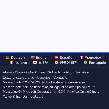
Deutsch
English
Español
Française
Italiano
日本語
한국어 버전
Português
Alarma Despertador Online
Sobre Nosotros
Términos
-
-
-
Estadísticas del sitio
Usuarios
Contacto
-
-
MessenTools© 2007-2026. Todos los derechos reservados.
MessenTools.com no tiene relación legal ni de otro tipo con MSN
Messenger®, Microsoft Corporation®, ICQ®, America Online® Inc o
DannetStudio
Yahoo!® Inc.