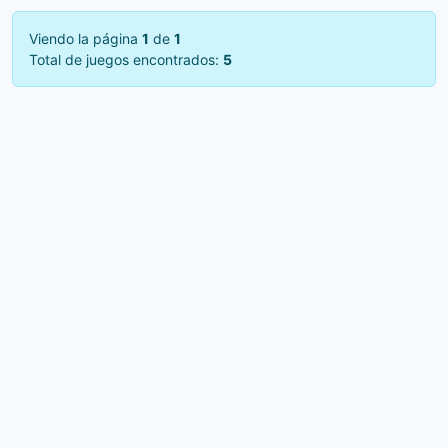
Viendo la página
1
de
1
Total de juegos encontrados:
5