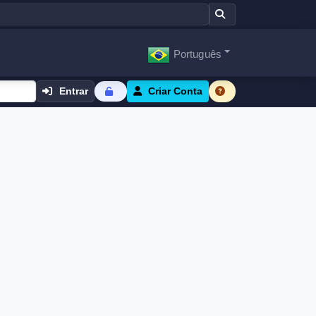
Português
Entrar
Criar Conta