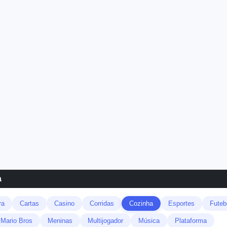
a
ra
Cartas
Casino
Corridas
Cozinha
Esportes
Futeb
Mario Bros
Meninas
Multijogador
Música
Plataforma