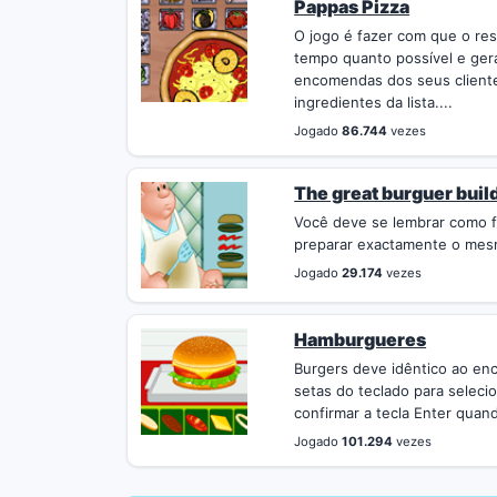
Pappas Pizza
O jogo é fazer com que o re
tempo quanto possível e gera
encomendas dos seus cliente
ingredientes da lista....
Jogado
86.744
vezes
The great burguer buil
Você deve se lembrar como f
preparar exactamente o mesm
Jogado
29.174
vezes
Hamburgueres
Burgers deve idêntico ao enc
setas do teclado para seleci
confirmar a tecla Enter quan
Jogado
101.294
vezes