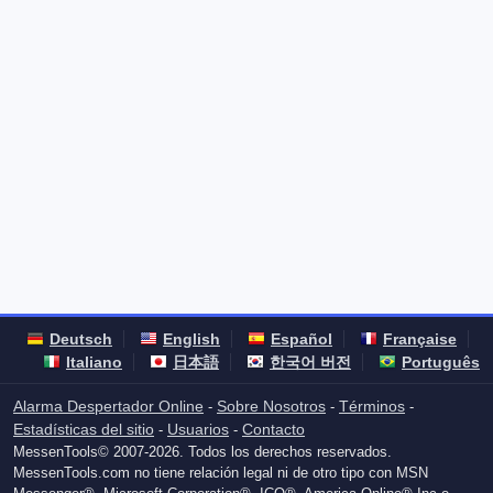
Deutsch
English
Español
Française
Italiano
日本語
한국어 버전
Português
Alarma Despertador Online
Sobre Nosotros
Términos
-
-
-
Estadísticas del sitio
Usuarios
Contacto
-
-
MessenTools© 2007-2026. Todos los derechos reservados.
MessenTools.com no tiene relación legal ni de otro tipo con MSN