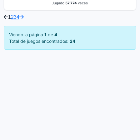
Jugado
57.774
veces
1
2
3
4
Viendo la página
1
de
4
Total de juegos encontrados:
24