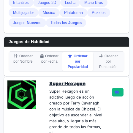
Infantiles
Juegos 3D
Lucha
Mario Bros
Multijugador
Música
Plataforma
Puzzles
Juegos
Nuevos
!
Todos los
Juegos
Juegos de Habilidad
Ordenar
Ordenar
Ordenar
Ordenar
por Nombre
por Fecha
por
por
Popularidad
Puntuación
Super Hexagon
Super Hexagon es un
adictivo juego de acción
creado por Terry Cavanagh,
con la música de Chipzel. El
objetivo es ascender al nivel
más alto, y llegar a la más
grande de todas las formas,
el...