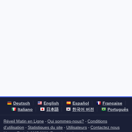
Deutsch
English
Español
Française
Italiano
日本語
한국어 버전
Português
Réveil Matin en Ligne
Qui sommes-nous?
Conditions
-
-
d'utilisation
Statistiques du site
Utilisateurs
Contactez nous
-
-
-