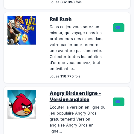
Joués
332.098
fois
Rail Rush
Dans ce jeu vous serez un
mineur, qui voyage dans les
profondeurs des mines dans
votre panier pour prendre
une aventure passionnante.
Collecter toutes les pépites
d'or que vous pouvez, tout
en évitant le...
Joués
116.775
fois
Angry Birds en ligne -
Version anglaise
Écouter la version en ligne du
jeu populaire Angry Birds
gratuitement! Version
anglaise Angry Birds en
ligne...