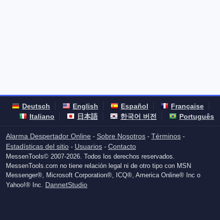
Deutsch
English
Español
Française
Italiano
日本語
한국어 버전
Português
Alarma Despertador Online
Sobre Nosotros
Términos
-
-
-
Estadísticas del sitio
Usuarios
Contacto
-
-
MessenTools© 2007-2026. Todos los derechos reservados.
MessenTools.com no tiene relación legal ni de otro tipo con MSN
Messenger®, Microsoft Corporation®, ICQ®, America Online® Inc o
DannetStudio
Yahoo!® Inc.