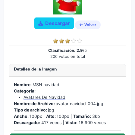
Descargar
Volver
Clasificación:
2.9
/5
206 votos en total
Detalles de la Imagen
Nombre:
MSN navidad
Categoría:
Avatares De Navidad
Nombre de Archivo:
avatar-navidad-004.jpg
Tipo de archivo:
jpg
Ancho:
100px |
Alto:
100px |
Tamaño:
3kb
Descargado:
417 veces |
Visto:
16.909 veces