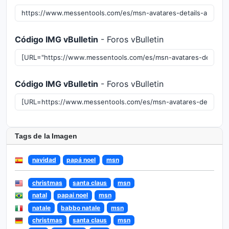
Código IMG vBulletin
- Foros vBulletin
Código IMG vBulletin
- Foros vBulletin
Tags de la Imagen
navidad
papá noel
msn
christmas
santa claus
msn
natal
papai noel
msn
natale
babbo natale
msn
christmas
santa claus
msn