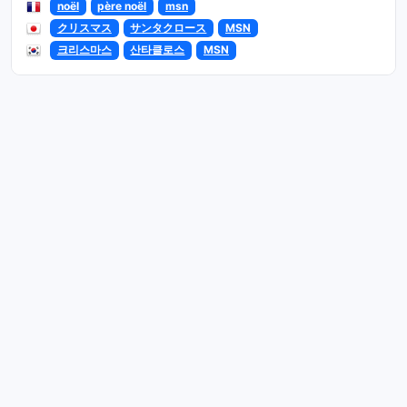
noël
père noël
msn
クリスマス
サンタクロース
MSN
크리스마스
산타클로스
MSN