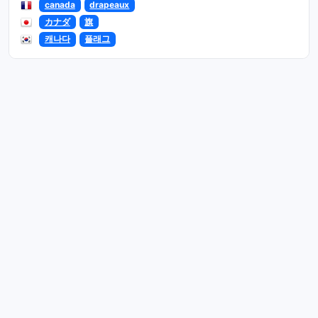
canada
drapeaux
カナダ
旗
캐나다
플래그