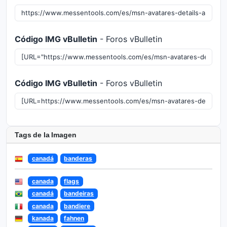
Código IMG vBulletin
- Foros vBulletin
Código IMG vBulletin
- Foros vBulletin
Tags de la Imagen
canadá
banderas
canada
flags
canadá
bandeiras
canada
bandiere
kanada
fahnen