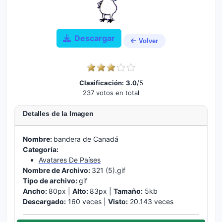
Descargar
Volver
Clasificación:
3.0
/5
237 votos en total
Detalles de la Imagen
Nombre:
bandera de Canadá
Categoría:
Avatares De Países
Nombre de Archivo:
321 (5).gif
Tipo de archivo:
gif
Ancho:
80px |
Alto:
83px |
Tamaño:
5kb
Descargado:
160 veces |
Visto:
20.143 veces