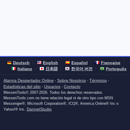
Deutsch
English
Español
Française
Italiano
日本語
한국어 버전
Português
Alarma Despertador Online
Sobre Nosotros
Términos
-
-
-
Estadísticas del sitio
Usuarios
Contacto
-
-
MessenTools© 2007-2026. Todos los derechos reservados.
MessenTools.com no tiene relación legal ni de otro tipo con MSN
Messenger®, Microsoft Corporation®, ICQ®, America Online® Inc o
DannetStudio
Yahoo!® Inc.