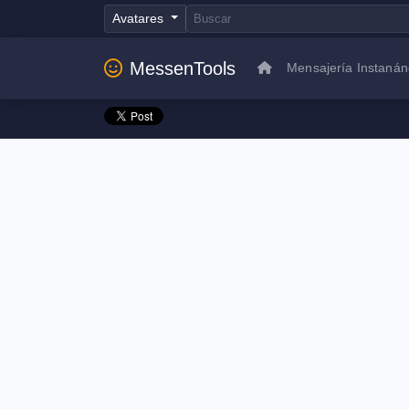
Avatares
MessenTools
Mensajería Instaná