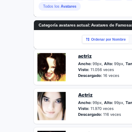
Todos los
Avatares
Categoría avatares actual: Avatares de Famosa
Ordenar por Nombre
actriz
Ancho:
99px,
Alto:
99px,
Ta
Visto:
11.056 veces
Descargado:
16 veces
Actriz
Ancho:
99px,
Alto:
99px,
Ta
Visto:
11.970 veces
Descargado:
116 veces