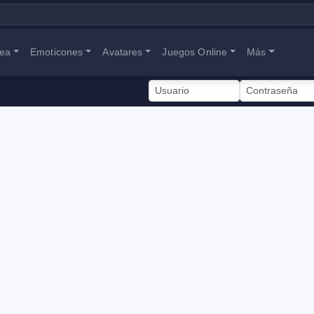
nea
Emoticones
Avatares
Juegos Online
Más