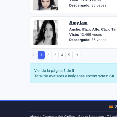
Visto:
15.876 veces
Descargado:
85 veces
Amy Lee
Ancho:
85px,
Alto:
63px,
Ta
Visto:
13.469 veces
Descargado:
86 veces
1
2
3
4
5
Viendo la página
1
de
5
Total de avatares e imágenes encontradas:
34
D
Alarma Despertador Online
Sobre Nosotros
Térmi
-
-