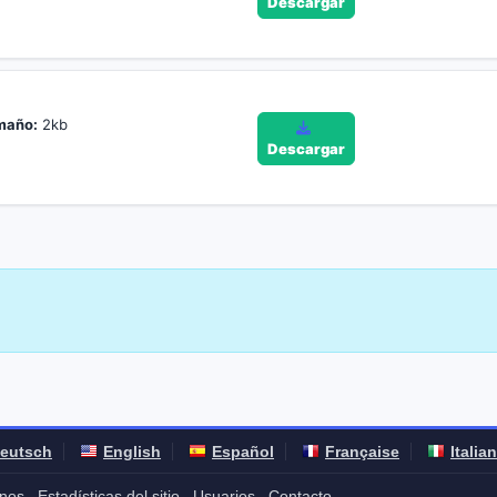
Descargar
maño:
2kb
Descargar
eutsch
English
Español
Française
Italia
nos
Estadísticas del sitio
Usuarios
Contacto
-
-
-