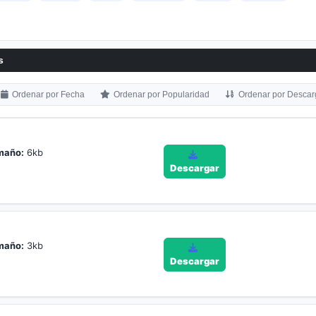
s
Ordenar por Fecha
Ordenar por Popularidad
Ordenar por Descar
maño:
6kb
Descargar
maño:
3kb
Descargar