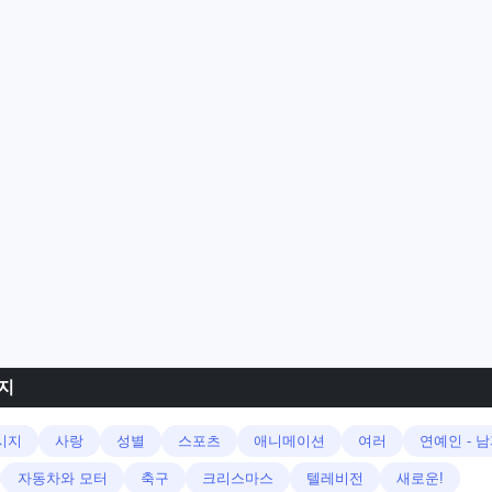
미지
시지
사랑
성별
스포츠
애니메이션
여러
연예인 - 
자동차와 모터
축구
크리스마스
텔레비전
새로운!