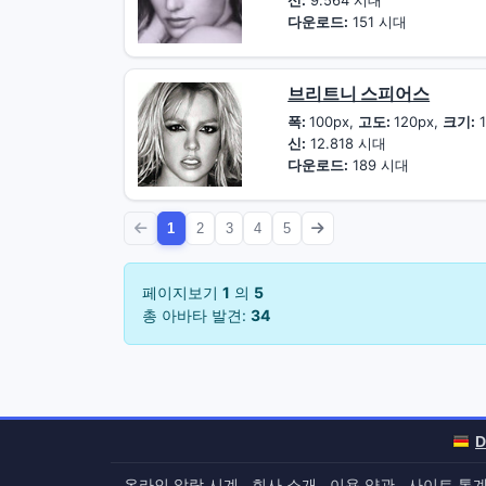
신:
9.564 시대
다운로드:
151 시대
브리트니 스피어스
폭:
100px,
고도:
120px,
크기:
1
신:
12.818 시대
다운로드:
189 시대
1
2
3
4
5
페이지보기
1
의
5
총 아바타 발견:
34
D
온라인 알람 시계
회사 소개
이용 약관
사이트 통
-
-
-