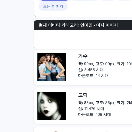
모든 이미지
현재 아바타 카테고리: 연예인 - 여자 이미지
가수
폭:
99px,
고도:
99px,
크기:
10
신:
8.455 시대
다운로드:
14 시대
고딕
폭:
85px,
고도:
85px,
크기:
2k
신:
11.476 시대
다운로드:
109 시대