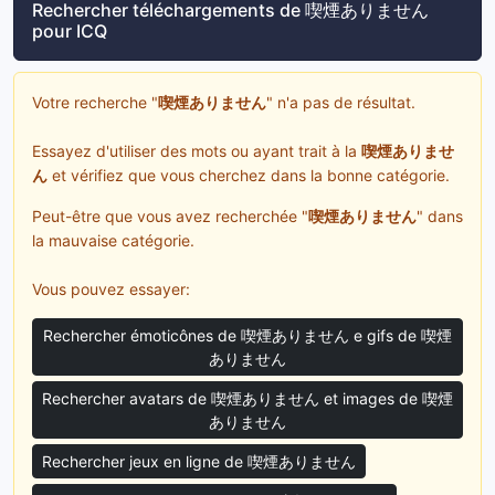
Rechercher téléchargements de 喫煙ありません
pour ICQ
Votre recherche "
喫煙ありません
" n'a pas de résultat.
Essayez d'utiliser des mots ou ayant trait à la
喫煙ありませ
ん
et vérifiez que vous cherchez dans la bonne catégorie.
Peut-être que vous avez recherchée "
喫煙ありません
" dans
la mauvaise catégorie.
Vous pouvez essayer:
Rechercher émoticônes de 喫煙ありません e gifs de 喫煙
ありません
Rechercher avatars de 喫煙ありません et images de 喫煙
ありません
Rechercher jeux en ligne de 喫煙ありません