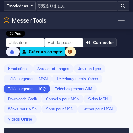
Émoticônes
MessenTools
Connecter
Créer un compte
Émoticônes
Avatars et Images
Jeux en ligne
Téléchargements MSN
Téléchargements Yahoo
Téléchargements ICQ
Téléchargements AIM
Downloads Gtalk
Conseils pour MSN
Skins MSN
Winks pour MSN
Sons pour MSN
Lettres pour MSN
Vidéos Online