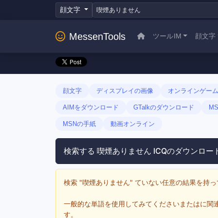
顔文字
MessenTools
ツールIM
顔文字
顔文字
ディスプレイの画像
オンラインゲー
AIMをダウンロード
GTalkのダウンロード
M
MSNの手紙
動画オンライン
検索する 喫煙ありません ICQのダウンロー
検索 "喫煙ありません" ていない任意の結果を持っ
一般的な単語を使用してみてくださいまたはに関連
す。