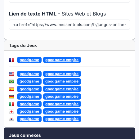
Lien de texte HTML
- Sites Web et Blogs
Tags du Jeux
goodgame
goodgame empire
goodgame
goodgame empire
goodgame
goodgame empire
goodgame
goodgame empire
goodgame
goodgame empire
goodgame
goodgame empire
goodgame
goodgame empire
goodgame
goodgame empire
Jeux connexes