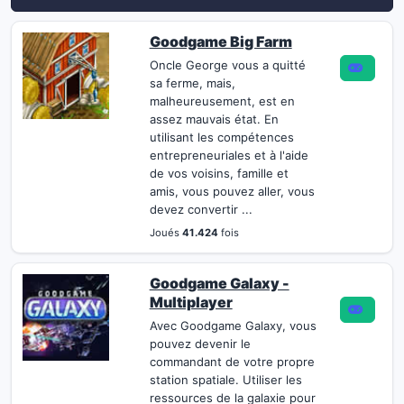
Goodgame Big Farm
Oncle George vous a quitté
sa ferme, mais,
malheureusement, est en
assez mauvais état. En
utilisant les compétences
entrepreneuriales et à l'aide
de vos voisins, famille et
amis, vous pouvez aller, vous
devez convertir ...
Joués
41.424
fois
Goodgame Galaxy -
Multiplayer
Avec Goodgame Galaxy, vous
pouvez devenir le
commandant de votre propre
station spatiale. Utiliser les
ressources de la galaxie pour