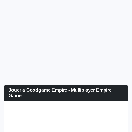
Jouer a Goodgame Empire - Multiplayer Empire
Game