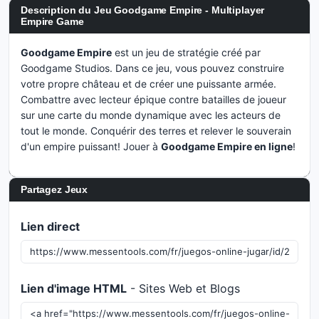
Description du Jeu Goodgame Empire - Multiplayer
Empire Game
Goodgame Empire
est un jeu de stratégie créé par
Goodgame Studios. Dans ce jeu, vous pouvez construire
votre propre château et de créer une puissante armée.
Combattre avec lecteur épique contre batailles de joueur
sur une carte du monde dynamique avec les acteurs de
tout le monde. Conquérir des terres et relever le souverain
d'un empire puissant! Jouer à
Goodgame Empire en ligne
!
Partagez Jeux
Lien direct
Lien d'image HTML
- Sites Web et Blogs