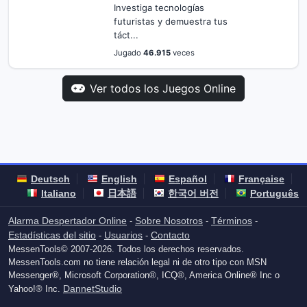
Investiga tecnologías
futuristas y demuestra tus
táct...
Jugado
46.915
veces
Ver todos los Juegos Online
Deutsch
English
Español
Française
Italiano
日本語
한국어 버전
Português
Alarma Despertador Online
Sobre Nosotros
Términos
-
-
-
Estadísticas del sitio
Usuarios
Contacto
-
-
MessenTools© 2007-2026. Todos los derechos reservados.
MessenTools.com no tiene relación legal ni de otro tipo con MSN
Messenger®, Microsoft Corporation®, ICQ®, America Online® Inc o
DannetStudio
Yahoo!® Inc.