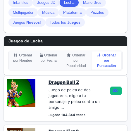
Infantiles
Juegos 3D
Lucha
Mario Bros
Multijugador
Música
Plataforma
Puzzles
Juegos
Nuevos
!
Todos los
Juegos
Juegos de Lucha
Ordenar
Ordenar
Ordenar
Ordenar
por Nombre
por Fecha
por
por
Popularidad
Puntuación
Dragon Ball Z
Juego de pelea de dos
jugadores, elige a tu
personaje y pelea contra un
amigo!...
Jugado
104.344
veces