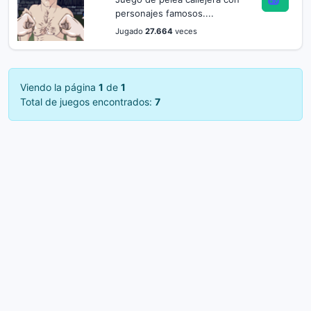
personajes famosos....
Jugado
27.664
veces
Viendo la página
1
de
1
Total de juegos encontrados:
7