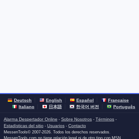
Deutsch
English
Español
Française
Italiano
日本語
한국어 버전
Português
Alarma Despertador Online
Sobre Nosotros
Términos
-
-
-
Estadísticas del sitio
Usuarios
Contacto
-
-
MessenTools© 2007-2026. Todos los derechos reservados.
MessenTools.com no tiene relación legal ni de otro tipo con MSN