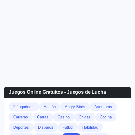
Juegos Online Gratuitos - Juegos de Lucha
2 Jugadores
Acción
Angry Birds
Aventuras
Carreras
Cartas
Casino
Chicas
Cocina
Deportes
Disparos
Fútbol
Habilidad