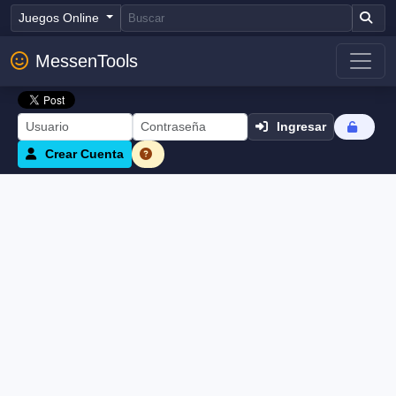
Juegos Online
MessenTools
Ingresar
Crear Cuenta