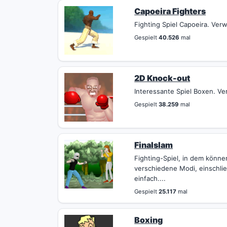
Capoeira Fighters
Fighting Spiel Capoeira. Verw
Gespielt
40.526
mal
2D Knock-out
Interessante Spiel Boxen. Ve
Gespielt
38.259
mal
Finalslam
Fighting-Spiel, in dem könne
verschiedene Modi, einschlie
einfach....
Gespielt
25.117
mal
Boxing