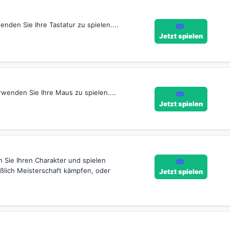
enden Sie Ihre Tastatur zu spielen....
Jetzt spielen
rwenden Sie Ihre Maus zu spielen....
Jetzt spielen
n Sie Ihren Charakter und spielen
ßlich Meisterschaft kämpfen, oder
Jetzt spielen