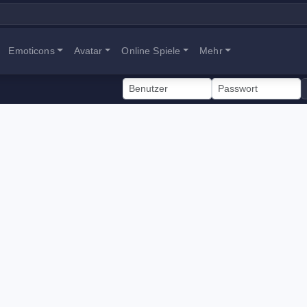
Emoticons
Avatar
Online Spiele
Mehr