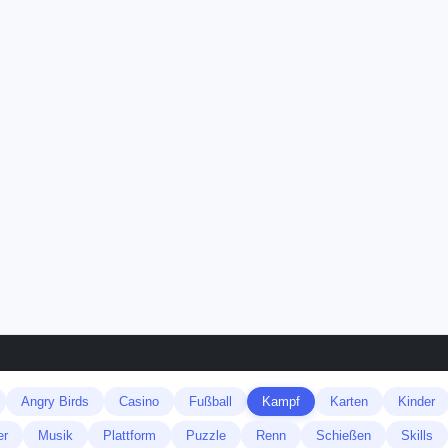
Angry Birds
Casino
Fußball
Kampf
Karten
Kinder
er
Musik
Plattform
Puzzle
Renn
Schießen
Skills