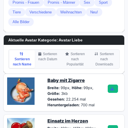
Promis - Frauen
Promis - Männer
Sex
Sport
Tiere
Verschiedene
Weihnachten
Neu!
Alle Bilder
Aktuelle Avatar Kategorie: Avatar Liebe
Sortieren
Sortieren
Sortieren
Sortieren
nach Datum
nach
nach
nach Name
Popularität
Downloads
Baby mit Zigarre
Breite:
99px,
Höhe:
99px,
Größe:
3kb
Gesehen:
22.254 mal
Heruntergeladen:
700 mal
Einsatz im Herzen