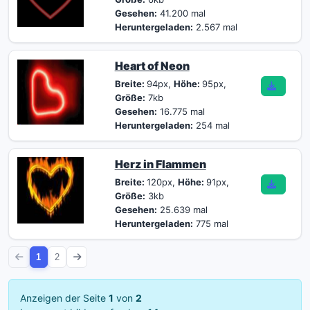
Gesehen:
41.200 mal
Heruntergeladen:
2.567 mal
Heart of Neon
Breite:
94px,
Höhe:
95px,
Größe:
7kb
Gesehen:
16.775 mal
Heruntergeladen:
254 mal
Herz in Flammen
Breite:
120px,
Höhe:
91px,
Größe:
3kb
Gesehen:
25.639 mal
Heruntergeladen:
775 mal
1
2
Anzeigen der Seite
1
von
2