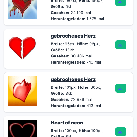
Breite:
190px,
Höhe:
190px,
Größe:
5kb
Gesehen:
24.199 mal
Heruntergeladen:
1.575 mal
gebrochenes Herz
Breite:
96px,
Höhe:
96px,
Größe:
15kb
Gesehen:
30.406 mal
Heruntergeladen:
740 mal
gebrochenes Herz
Breite:
101px,
Höhe:
80px,
Größe:
3kb
Gesehen:
22.986 mal
Heruntergeladen:
413 mal
Heart of neon
Breite:
100px,
Höhe:
100px,
Größe:
6kb