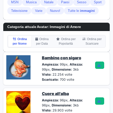
MSN
Musica
Natale
Paesi
Sesso
Sport
Televisione
Varie
Nuovo!
Tutte le
immagini
Categoria attuale Avatar: Immagini di Amore
Ordina
Ordina
Ordina per
Ordina per
per Nome
per Data
Popolarità
Scaricare
Bambino con sigaro
Ampiezza:
99px,
Altezza:
99px,
Dimensione:
3kb
Visto:
22.254 volte
Scaricato:
700 volte
Cuore all'alba
Ampiezza:
96px,
Altezza:
96px,
Dimensione:
3kb
Visto:
29.903 volte