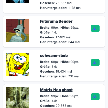
Gesehen:
25.657 mal
Heruntergeladen:
1.178 mal
Futurama Bender
Breite:
99px,
Höhe:
99px,
Größe:
4kb
Gesehen:
17.489 mal
Heruntergeladen:
344 mal
schwamm bob
Breite:
99px,
Höhe:
99px,
Größe:
5kb
Gesehen:
19.434 mal
Heruntergeladen:
731 mal
Matrix Neo ghost
Breite:
99px,
Höhe:
99px,
Größe:
4kb
Gesehen:
29.863 mal