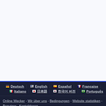
Deutsch
English
Español
Française
Italiano
日本語
한국어 버전
Português
Online Wecker
Wir über uns
Bedingungen
Website statistiken
-
-
-
-
Benutzer
Kontaktieren
-