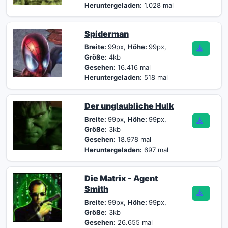
Heruntergeladen:
1.028 mal
Spiderman
Breite:
99px,
Höhe:
99px,
Größe:
4kb
Gesehen:
16.416 mal
Heruntergeladen:
518 mal
Der unglaubliche Hulk
Breite:
99px,
Höhe:
99px,
Größe:
3kb
Gesehen:
18.978 mal
Heruntergeladen:
697 mal
Die Matrix - Agent
Smith
Breite:
99px,
Höhe:
99px,
Größe:
3kb
Gesehen:
26.655 mal