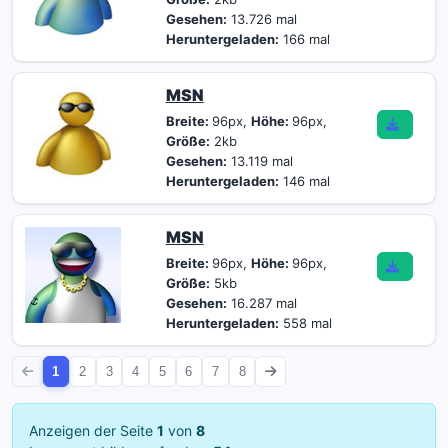
Gesehen:
13.726 mal
Heruntergeladen:
166 mal
MSN
Breite:
96px,
Höhe:
96px,
Größe:
2kb
Gesehen:
13.119 mal
Heruntergeladen:
146 mal
MSN
Breite:
96px,
Höhe:
96px,
Größe:
5kb
Gesehen:
16.287 mal
Heruntergeladen:
558 mal
1
2
3
4
5
6
7
8
Anzeigen der Seite
1
von
8