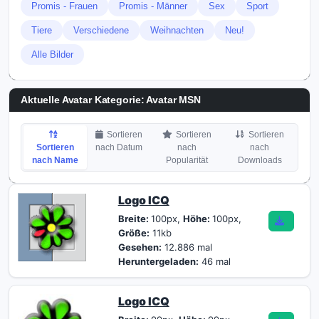
Promis - Frauen
Promis - Männer
Sex
Sport
Tiere
Verschiedene
Weihnachten
Neu!
Alle Bilder
Aktuelle Avatar Kategorie: Avatar MSN
Sortieren
Sortieren
Sortieren
Sortieren
nach Datum
nach
nach
nach Name
Popularität
Downloads
Logo ICQ
Breite:
100px,
Höhe:
100px,
Größe:
11kb
Gesehen:
12.886 mal
Heruntergeladen:
46 mal
Logo ICQ