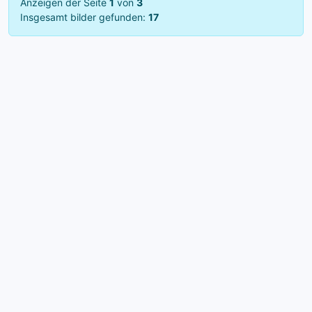
Anzeigen der Seite
1
von
3
Insgesamt bilder gefunden:
17