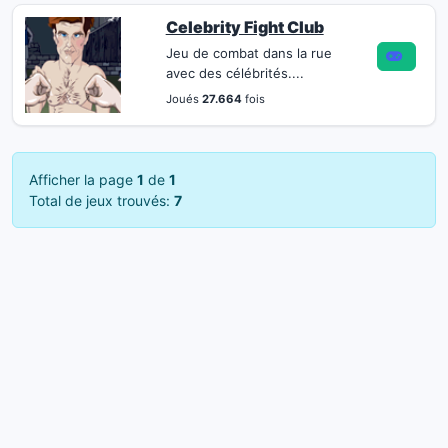
Celebrity Fight Club
Jeu de combat dans la rue
avec des célébrités....
Joués
27.664
fois
Afficher la page
1
de
1
Total de jeux trouvés:
7