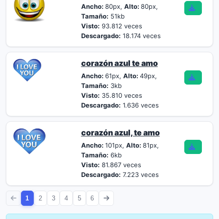
Ancho:
80px,
Alto:
80px,
Tamaño:
51kb
Visto:
93.812 veces
Descargado:
18.174 veces
corazón azul te amo
Ancho:
61px,
Alto:
49px,
Tamaño:
3kb
Visto:
35.810 veces
Descargado:
1.636 veces
corazón azul, te amo
Ancho:
101px,
Alto:
81px,
Tamaño:
6kb
Visto:
81.867 veces
Descargado:
7.223 veces
1
2
3
4
5
6