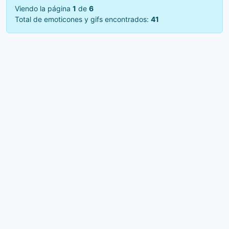
Viendo la página
1
de
6
Total de emoticones y gifs encontrados:
41