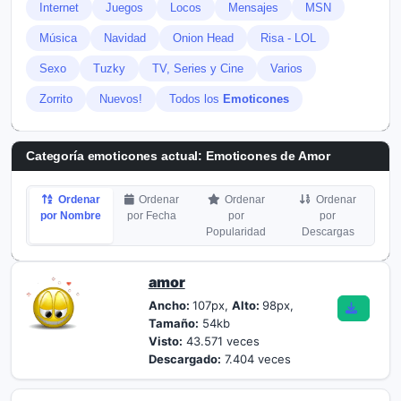
Internet
Juegos
Locos
Mensajes
MSN
Música
Navidad
Onion Head
Risa - LOL
Sexo
Tuzky
TV, Series y Cine
Varios
Zorrito
Nuevos!
Todos los
Emoticones
Categoría emoticones actual:
Emoticones de Amor
Ordenar
Ordenar
Ordenar
Ordenar
por Nombre
por Fecha
por
por
Popularidad
Descargas
amor
Ancho:
107px,
Alto:
98px,
Tamaño:
54kb
Visto:
43.571 veces
Descargado:
7.404 veces