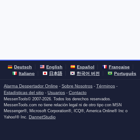
Deutsch
English
Español
Française
Italiano
日本語
한국어 버전
Português
Alarma Despertador Online
Sobre Nosotros
Términos
-
-
-
Estadísticas del sitio
Usuarios
Contacto
-
-
MessenTools© 2007-2026. Todos los derechos reservados.
MessenTools.com no tiene relación legal ni de otro tipo con MSN
Messenger®, Microsoft Corporation®, ICQ®, America Online® Inc o
DannetStudio
Yahoo!® Inc.