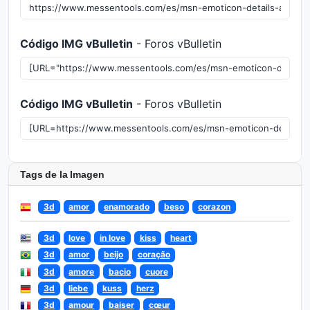
Código IMG vBulletin
- Foros vBulletin
Código IMG vBulletin
- Foros vBulletin
Tags de la Imagen
3d
amor
enamorado
beso
corazon
3d
love
in love
kiss
heart
3d
amor
beijo
coração
3d
amore
bacio
cuore
3d
liebe
kuss
herz
3d
amour
baiser
cœur