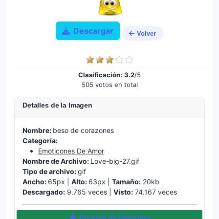
Descargar
Volver
Clasificación:
3.2
/5
505 votos en total
Detalles de la Imagen
Nombre:
beso de corazones
Categoría:
Emoticones De Amor
Nombre de Archivo:
Love-big-27.gif
Tipo de archivo:
gif
Ancho:
65px |
Alto:
63px |
Tamaño:
20kb
Descargado:
9.765 veces |
Visto:
74.167 veces
Guardar en Favoritos