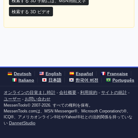
検索する 3D 手紙には、MSN用絵文字
検索する 3D ビデオ
Deutsch
English
Español
Française
Italiano
日本語
한국어 버전
Português
オンラインの目覚まし時計
会社概要
利用規約
サイトの統計
-
-
-
-
ユーザー
お問い合わせ
-
MessenTools© 2007-2026. すべての権利を保有。
MessenTools.comは、MSN Messenger®、Microsoft Corporationの®、
ICQ®、アメリカオンライン®社やYahoo!®社との法的関係を持っていな
DannetStudio
い