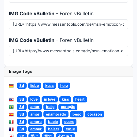
IMG Code vBulletin
- Foren vBulletin
IMG Code vBulletin
- Foren vBulletin
Image Tags
3d
liebe
kuss
herz
3d
love
in love
kiss
heart
3d
amor
beijo
coração
3d
amor
enamorado
beso
corazon
3d
amore
bacio
cuore
3d
amour
baiser
cœur
3D
愛は
愛で
心にキス