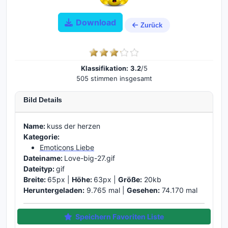
Download
Zurück
Klassifikation:
3.2
/5
505 stimmen insgesamt
Bild Details
Name:
kuss der herzen
Kategorie:
Emoticons Liebe
Dateiname:
Love-big-27.gif
Dateityp:
gif
Breite:
65px |
Höhe:
63px |
Größe:
20kb
Heruntergeladen:
9.765 mal |
Gesehen:
74.170 mal
Speichern Favoriten Liste