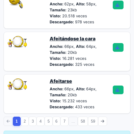
Ancho:
62px,
Alto:
58px,
Tamaño:
23kb
Visto:
20.518 veces
Descargado:
978 veces
Afeitándose la cara
Ancho:
66px,
Alto:
64px,
Tamaño:
20kb
Visto:
16.281 veces
Descargado:
325 veces
Afeitarse
Ancho:
66px,
Alto:
64px,
Tamaño:
20kb
Visto:
15.232 veces
Descargado:
433 veces
1
2
3
4
5
6
7
...
58
59