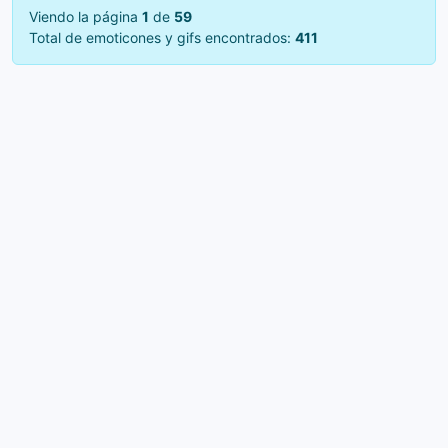
Viendo la página
1
de
59
Total de emoticones y gifs encontrados:
411