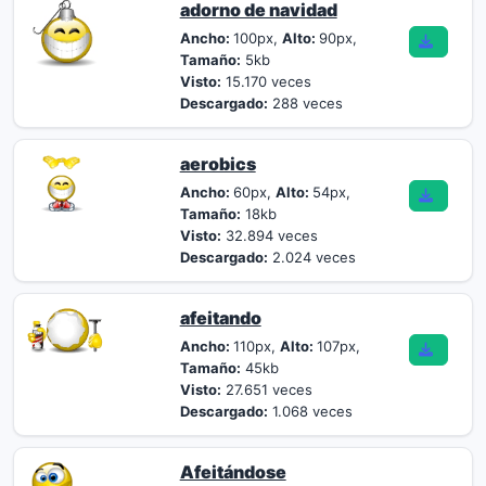
adorno de navidad
Ancho:
100px,
Alto:
90px,
Tamaño:
5kb
Visto:
15.170 veces
Descargado:
288 veces
aerobics
Ancho:
60px,
Alto:
54px,
Tamaño:
18kb
Visto:
32.894 veces
Descargado:
2.024 veces
afeitando
Ancho:
110px,
Alto:
107px,
Tamaño:
45kb
Visto:
27.651 veces
Descargado:
1.068 veces
Afeitándose