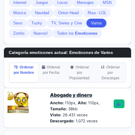
Internet
Juegos
Locos
Mensajes
MSN
Música
Navidad
Onion Head
Risa - LOL
Sexo
Tuzky
TV, Series y Cine
Varios
Zorrito
Nuevos!
Todos los
Emoticones
Categoría emoticones actual:
Emoticones de Varios
Ordenar
Ordenar
Ordenar
Ordenar
por Nombre
por Fecha
por
por
Popularidad
Descargas
Abogado y dinero
Ancho:
110px,
Alto:
110px,
Tamaño:
38kb
Visto:
26.431 veces
Descargado:
1.072 veces