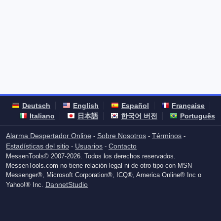
Deutsch
English
Español
Française
Italiano
日本語
한국어 버전
Português
Alarma Despertador Online
Sobre Nosotros
Términos
-
-
-
Estadísticas del sitio
Usuarios
Contacto
-
-
MessenTools© 2007-2026. Todos los derechos reservados.
MessenTools.com no tiene relación legal ni de otro tipo con MSN
Messenger®, Microsoft Corporation®, ICQ®, America Online® Inc o
DannetStudio
Yahoo!® Inc.