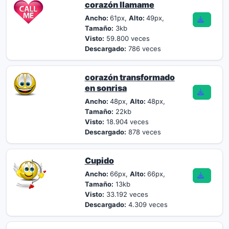
corazón llamame
Ancho:
61px,
Alto:
49px,
Tamaño:
3kb
Visto:
59.800 veces
Descargado:
786 veces
corazón transformado
en sonrisa
Ancho:
48px,
Alto:
48px,
Tamaño:
22kb
Visto:
18.904 veces
Descargado:
878 veces
Cupido
Ancho:
66px,
Alto:
66px,
Tamaño:
13kb
Visto:
33.192 veces
Descargado:
4.309 veces