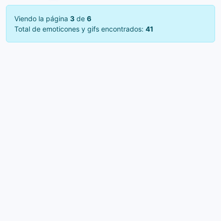
Viendo la página
3
de
6
Total de emoticones y gifs encontrados:
41