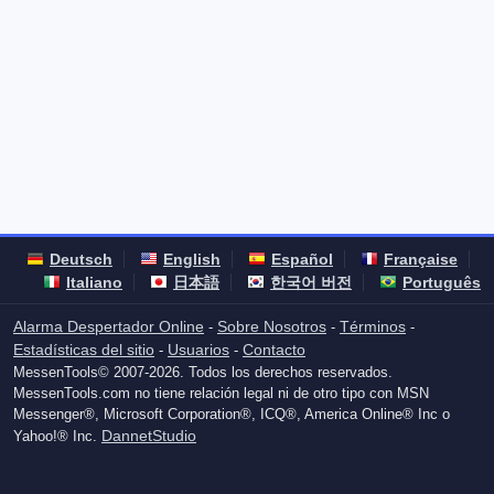
Deutsch
English
Español
Française
Italiano
日本語
한국어 버전
Português
Alarma Despertador Online
Sobre Nosotros
Términos
-
-
-
Estadísticas del sitio
Usuarios
Contacto
-
-
MessenTools© 2007-2026. Todos los derechos reservados.
MessenTools.com no tiene relación legal ni de otro tipo con MSN
Messenger®, Microsoft Corporation®, ICQ®, America Online® Inc o
DannetStudio
Yahoo!® Inc.