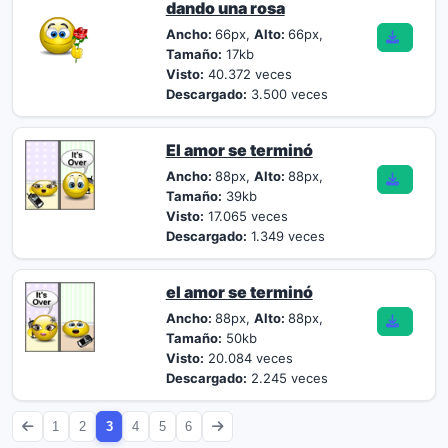
dando una rosa
Ancho:
66px,
Alto:
66px,
Tamaño:
17kb
Visto:
40.372 veces
Descargado:
3.500 veces
El amor se terminó
Ancho:
88px,
Alto:
88px,
Tamaño:
39kb
Visto:
17.065 veces
Descargado:
1.349 veces
el amor se terminó
Ancho:
88px,
Alto:
88px,
Tamaño:
50kb
Visto:
20.084 veces
Descargado:
2.245 veces
1
2
3
4
5
6