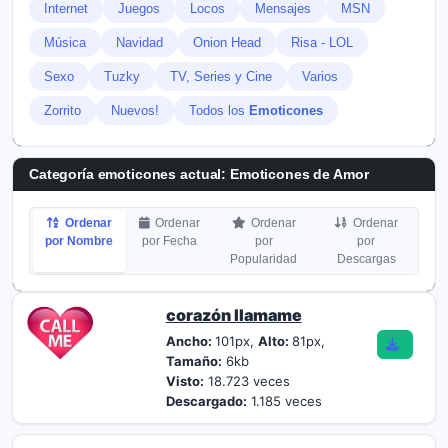
Internet
Juegos
Locos
Mensajes
MSN
Música
Navidad
Onion Head
Risa - LOL
Sexo
Tuzky
TV, Series y Cine
Varios
Zorrito
Nuevos!
Todos los
Emoticones
Categoría emoticones actual:
Emoticones de Amor
Ordenar
Ordenar
Ordenar
Ordenar
por Nombre
por Fecha
por
por
Popularidad
Descargas
corazón llamame
Ancho:
101px,
Alto:
81px,
Tamaño:
6kb
Visto:
18.723 veces
Descargado:
1.185 veces