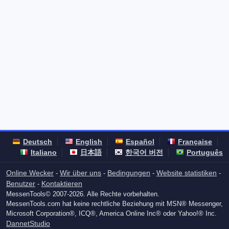
Deutsch
English
Español
Française
Italiano
日本語
한국어 버전
Português
Online Wecker
Wir über uns
Bedingungen
Website statistiken
-
-
-
-
Benutzer
Kontaktieren
-
MessenTools© 2007-2026. Alle Rechte vorbehalten.
MessenTools.com hat keine rechtliche Beziehung mit MSN® Messenger,
Microsoft Corporation®, ICQ®, America Online Inc® oder Yahoo!® Inc.
DannetStudio