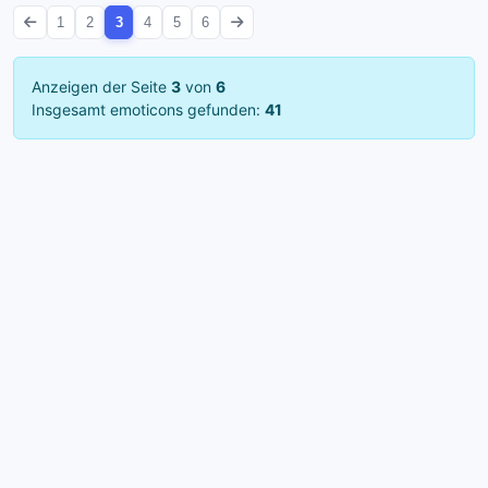
1
2
3
4
5
6
Anzeigen der Seite
3
von
6
Insgesamt emoticons gefunden:
41