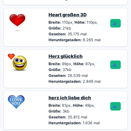
Heart großen 3D
Breite:
110px,
Höhe:
110px,
Größe:
21kb
Gesehen:
35.175 mal
Heruntergeladen:
6.265 mal
Herz glücklich
Breite:
99px,
Höhe:
87px,
Größe:
37kb
Gesehen:
26.539 mal
Heruntergeladen:
2.849 mal
herz ich liebe dich
Breite:
61px,
Höhe:
49px,
Größe:
3kb
Gesehen:
35.812 mal
Heruntergeladen:
1.636 mal