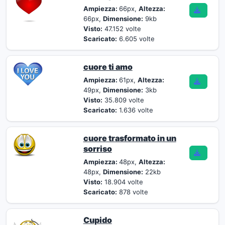
Ampiezza:
66px,
Altezza:
66px,
Dimensione:
9kb
Visto:
47.152 volte
Scaricato:
6.605 volte
cuore ti amo
Ampiezza:
61px,
Altezza:
49px,
Dimensione:
3kb
Visto:
35.809 volte
Scaricato:
1.636 volte
cuore trasformato in un
sorriso
Ampiezza:
48px,
Altezza:
48px,
Dimensione:
22kb
Visto:
18.904 volte
Scaricato:
878 volte
Cupido