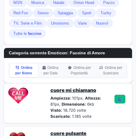
MSN
Musica
Natale
Onion Head
Pazzo
Red Fox
Sesso
Spiaggia
Sport
Tuzky
TV, Serie e Film
Umorismo
Varie
Nuovo!
Tutte le
faccine
Categoria corrente Emoticon:
Faccine di Amore
Ordina
Ordina
Ordina per
Ordina per
per Nome
per Data
Popolarità
Scaricare
cuore mi chiamano
Ampiezza:
101px,
Altezza:
81px,
Dimensione:
6kb
Visto:
18.720 volte
Scaricato:
1.185 volte
cuore pulsante