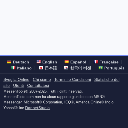
Deutsch
English
Español
Française
Italiano
日本語
한국어 버전
Português
Sveglia Online
Chi siamo
Termini e Condizioni
Statistiche del
-
-
-
sito
Utenti
Contattateci
-
-
MessenTools© 2007-2026. Tutti i diritti riservati.
MessenTools.com non ha alcun rapporto giuridico con MSN®
Messenger, Microsoft® Corporation, ICQ®, America Online® Inc o
DannetStudio
Yahoo!® Inc