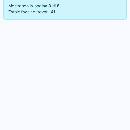
Mostrando la pagina
3
di
6
Totale faccine trovati:
41