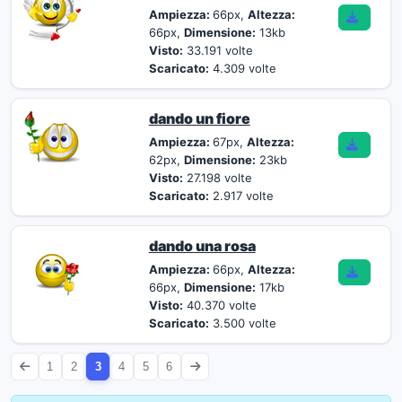
Ampiezza:
66px,
Altezza:
66px,
Dimensione:
13kb
Visto:
33.191 volte
Scaricato:
4.309 volte
dando un fiore
Ampiezza:
67px,
Altezza:
62px,
Dimensione:
23kb
Visto:
27.198 volte
Scaricato:
2.917 volte
dando una rosa
Ampiezza:
66px,
Altezza:
66px,
Dimensione:
17kb
Visto:
40.370 volte
Scaricato:
3.500 volte
1
2
3
4
5
6