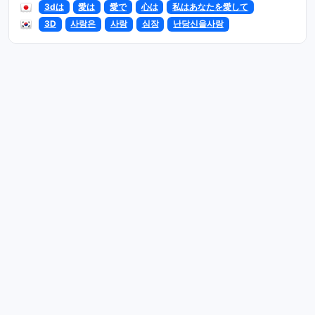
3dは
愛は
愛で
心は
私はあなたを愛して
3D
사랑은
사랑
심장
난당신을사랑