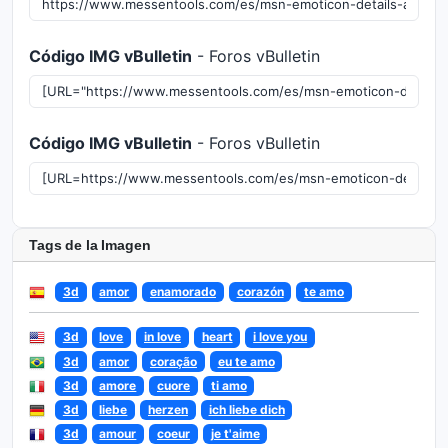
Código IMG vBulletin
- Foros vBulletin
Código IMG vBulletin
- Foros vBulletin
Tags de la Imagen
3d
amor
enamorado
corazón
te amo
3d
love
in love
heart
i love you
3d
amor
coração
eu te amo
3d
amore
cuore
ti amo
3d
liebe
herzen
ich liebe dich
3d
amour
coeur
je t'aime