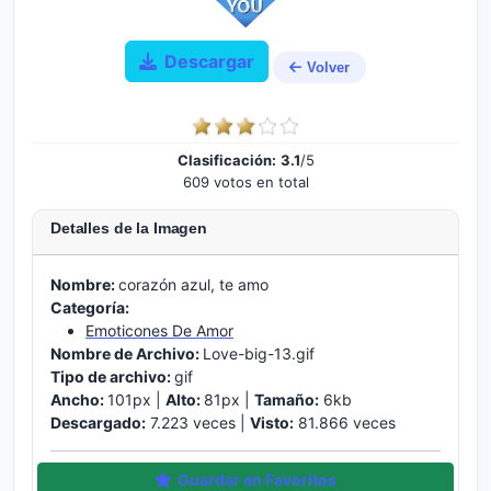
Descargar
Volver
Clasificación:
3.1
/5
609 votos en total
Detalles de la Imagen
Nombre:
corazón azul, te amo
Categoría:
Emoticones De Amor
Nombre de Archivo:
Love-big-13.gif
Tipo de archivo:
gif
Ancho:
101px |
Alto:
81px |
Tamaño:
6kb
Descargado:
7.223 veces |
Visto:
81.866 veces
Guardar en Favoritos