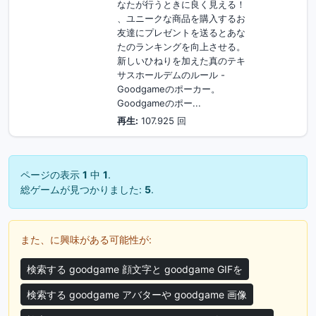
なたが行うときに良く見える！
、ユニークな商品を購入するお
友達にプレゼントを送るとあな
たのランキングを向上させる。
新しいひねりを加えた真のテキ
サスホールデムのルール -
Goodgameのポーカー。
Goodgameのポー...
再生:
107.925 回
ページの表示
1
中
1
.
総ゲームが見つかりました:
5
.
また、に興味がある可能性が:
検索する goodgame 顔文字と goodgame GIFを
検索する goodgame アバターや goodgame 画像