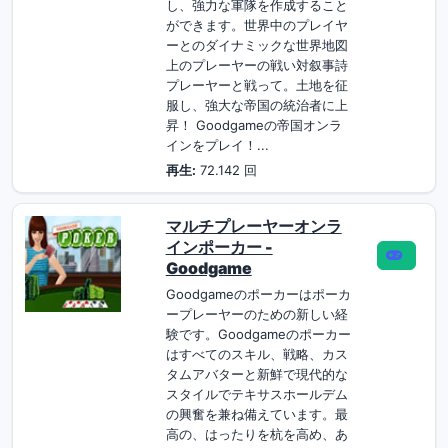
し、強力な軍隊を作成すること
ができます。世界中のプレイヤ
ーとのダイナミックな世界地図
上のプレーヤーの戦い対叙事詩
プレーヤーと戦って。土地を征
服し、強大な帝国の統治者に上
昇！ Goodgameの帝国オンラ
インをプレイ！...
再生:
72.142 回
マルチプレーヤーオンラ
インポーカー -
Goodgame
Goodgameのポーカーはポーカ
ープレーヤーのための新しい経
験です。Goodgameのポーカー
はすべてのスキル、戦略、カス
タムアバターと新鮮で現代的な
スタイルでテキサスホールデム
の興奮を兼ね備えています。最
高の、はったりを杭を高め、あ