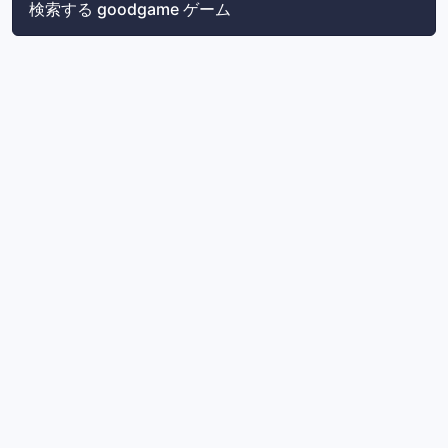
検索する goodgame ゲーム