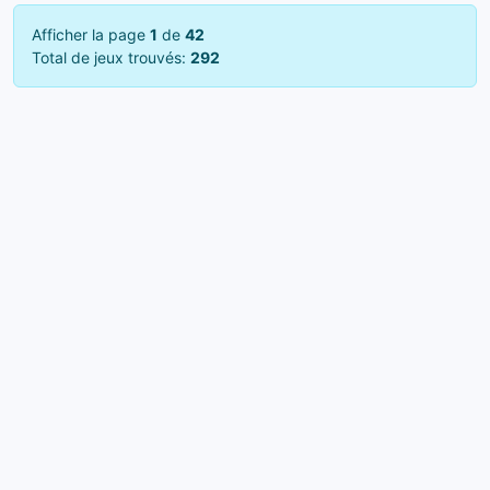
Afficher la page
1
de
42
Total de jeux trouvés:
292