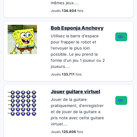
mêmes jeux....
Joués
134.404
fois
Bob Esponja Anchovy
Utilisez la barre d'espace
pour frapper le robot et
l'envoyer le plus loin
possible. Le jeu prend la
forme d'un jeu 1 joueur ou 2
joueurs....
Joués
133.711
fois
Jouer guitare virtuel
Jouer de la guitare
pratiquement, d'enregistrer
et de jouer de la guitare a
pris note avec cette guitare
virtuel....
Joués
125.406
fois