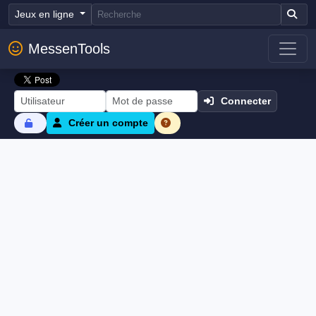
Jeux en ligne
MessenTools
Connecter
Créer un compte