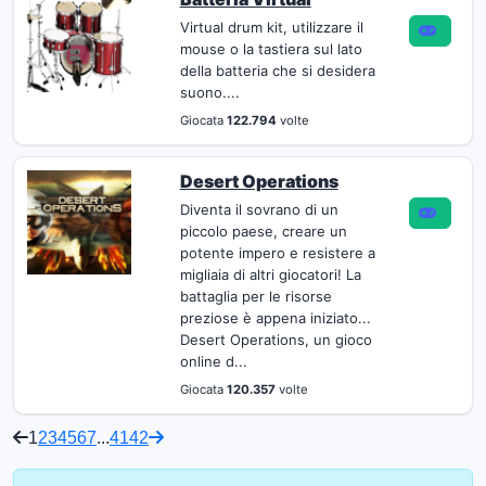
Virtual drum kit, utilizzare il
mouse o la tastiera sul lato
della batteria che si desidera
suono....
Giocata
122.794
volte
Desert Operations
Diventa il sovrano di un
piccolo paese, creare un
potente impero e resistere a
migliaia di altri giocatori! La
battaglia per le risorse
preziose è appena iniziato...
Desert Operations, un gioco
online d...
Giocata
120.357
volte
1
2
3
4
5
6
7
...
41
42