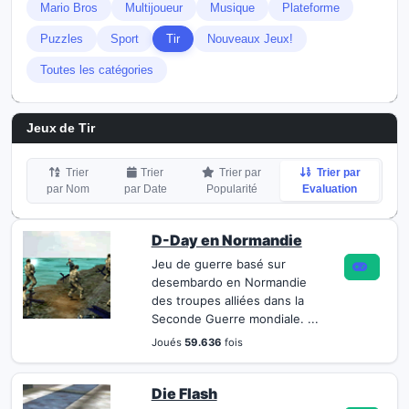
Mario Bros
Multijoueur
Musique
Plateforme
Puzzles
Sport
Tir
Nouveaux Jeux!
Toutes les catégories
Jeux de Tir
Trier
Trier
Trier par
Trier par
par Nom
par Date
Popularité
Evaluation
D-Day en Normandie
Jeu de guerre basé sur
desembardo en Normandie
des troupes alliées dans la
Seconde Guerre mondiale. ...
Joués
59.636
fois
Die Flash