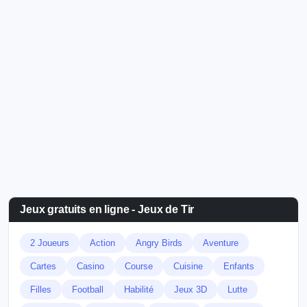
Jeux gratuits en ligne - Jeux de Tir
2 Joueurs
Action
Angry Birds
Aventure
Cartes
Casino
Course
Cuisine
Enfants
Filles
Football
Habilité
Jeux 3D
Lutte