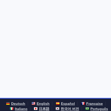
Deutsch
English
Español
Française
Italiano
日本語
한국어 버전
Português