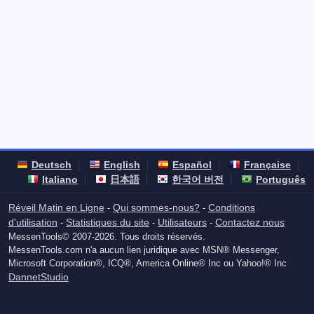
Deutsch
English
Español
Française
Italiano
日本語
한국어 버전
Português
Réveil Matin en Ligne
Qui sommes-nous?
Conditions
-
-
d'utilisation
Statistiques du site
Utilisateurs
Contactez nous
-
-
-
MessenTools© 2007-2026. Tous droits réservés.
MessenTools.com n'a aucun lien juridique avec MSN® Messenger,
Microsoft Corporation®, ICQ®, America Online® Inc ou Yahoo!® Inc
DannetStudio