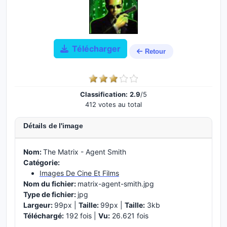
Télécharger
Retour
Classification:
2.9
/5
412 votes au total
Détails de l'image
Nom:
The Matrix - Agent Smith
Catégorie:
Images De Cine Et Films
Nom du fichier:
matrix-agent-smith.jpg
Type de fichier:
jpg
Largeur:
99px |
Taille:
99px |
Taille:
3kb
Téléchargé:
192 fois |
Vu:
26.621 fois