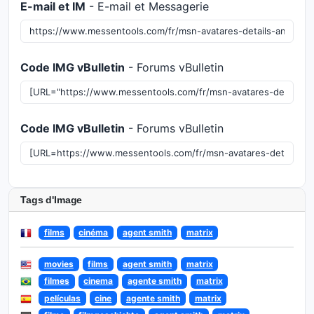
E-mail et IM
- E-mail et Messagerie
Code IMG vBulletin
- Forums vBulletin
Code IMG vBulletin
- Forums vBulletin
Tags d'Image
films
cinéma
agent smith
matrix
movies
films
agent smith
matrix
filmes
cinema
agente smith
matrix
películas
cine
agente smith
matrix