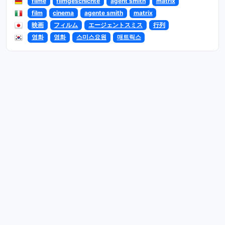
filme
filmgeschichte
agent smith
matrix
film
cinema
agente smith
matrix
映画
フィルム
エージェントスミス
行列
영화
영화
스미스요원
매트릭스