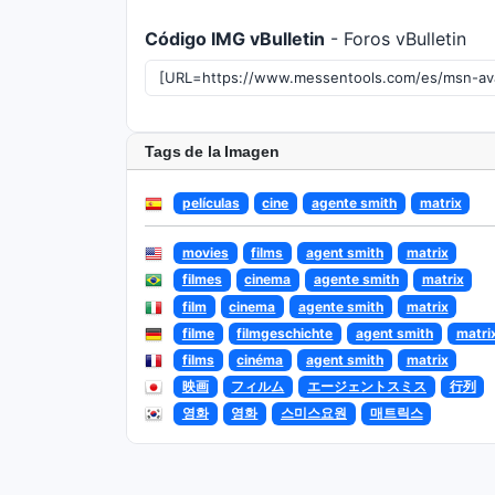
Código IMG vBulletin
- Foros vBulletin
Tags de la Imagen
películas
cine
agente smith
matrix
movies
films
agent smith
matrix
filmes
cinema
agente smith
matrix
film
cinema
agente smith
matrix
filme
filmgeschichte
agent smith
matri
films
cinéma
agent smith
matrix
映画
フィルム
エージェントスミス
行列
영화
영화
스미스요원
매트릭스