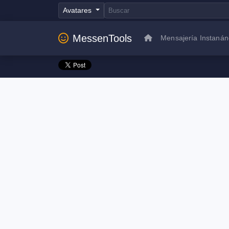
Avatares
MessenTools
Mensajería Instaná