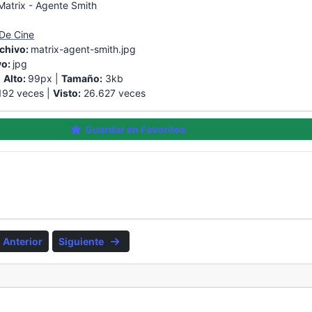
Matrix - Agente Smith
 De Cine
chivo:
matrix-agent-smith.jpg
vo:
jpg
|
Alto:
99px |
Tamaño:
3kb
92 veces |
Visto:
26.627 veces
Guardar en Favoritos
Anterior
Siguiente