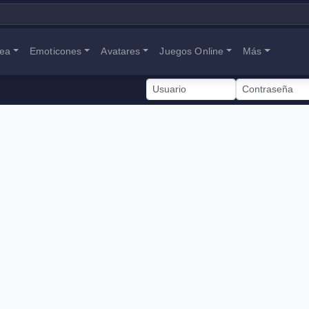
nea
Emoticones
Avatares
Juegos Online
Más