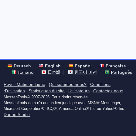
Deutsch
English
Español
Française
Italiano
日本語
한국어 버전
Português
Réveil Matin en Ligne
Qui sommes-nous?
Conditions
-
-
d'utilisation
Statistiques du site
Utilisateurs
Contactez nous
-
-
-
MessenTools© 2007-2026. Tous droits réservés.
MessenTools.com n'a aucun lien juridique avec MSN® Messenger,
Microsoft Corporation®, ICQ®, America Online® Inc ou Yahoo!® Inc
DannetStudio