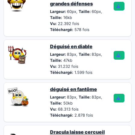
grandes défenses
Largeur:
60px,
Taille:
60px,
Taille:
16kb
Vu:
22.392 fois
Téléchargé:
578 fois
Déguisé en diable
Largeur:
83px,
Taille:
83px,
Taille:
47kb
Vu:
31.232 fois
Téléchargé:
1.599 fois
déguisé en fantôme
Largeur:
83px,
Taille:
83px,
Taille:
50kb
Vu:
68.313 fois
Téléchargé:
2.878 fois
Dracula laisse cercueil