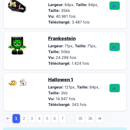
Largeur:
94px,
Taille:
94px,
Taille:
35kb
Vu:
40.961 fois
Téléchargé:
3.487 fois
Frankestein
Largeur:
71px,
Taille:
71px,
Taille:
50kb
Vu:
24.299 fois
Téléchargé:
1.424 fois
Hallowen 1
Largeur:
121px,
Taille:
64px,
Taille:
2kb
Vu:
14.947 fois
Téléchargé:
343 fois
1
2
3
4
5
6
7
...
35
36