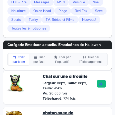
LOL - Rire
Messages
MSN
Musique
Noël
Nourriture
Onion Head
Plage
Red Fox
Sexe
Sports
Tuzky
TV, Séries et Films
Nouveau!
Toutes les
émoticônes
Catégorie Emoticon actuelle:
Émoticônes de Hallowen
Trier
Trier
Trier par
Trier par
par Nom
par Date
Popularité
Téléchargements
Chat sur une citrouille
Largeur:
88px,
Taille:
88px,
Taille:
45kb
Vu:
20.656 fois
Téléchargé:
774 fois
chaton avec de