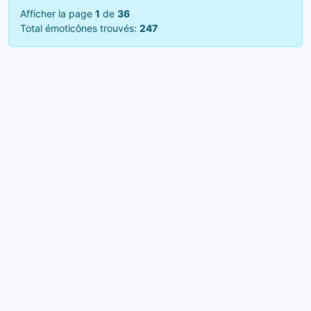
Afficher la page
1
de
36
Total émoticônes trouvés:
247