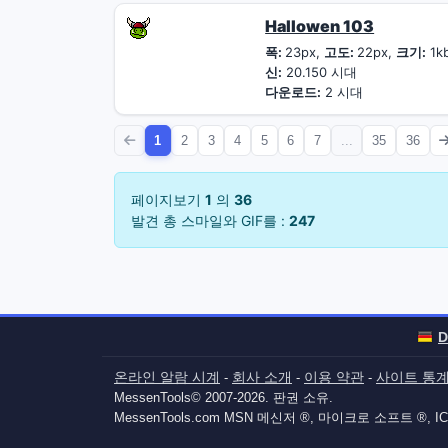
Hallowen 103
폭:
23px,
고도:
22px,
크기:
1k
신:
20.150 시대
다운로드:
2 시대
1
2
3
4
5
6
7
...
35
36
페이지보기
1
의
36
발견 총 스마일와 GIF를 :
247
D
온라인 알람 시계
회사 소개
이용 약관
사이트 통
-
-
-
MessenTools© 2007-2026. 판권 소유.
MessenTools.com MSN 메신저 ®, 마이크로 소프트 