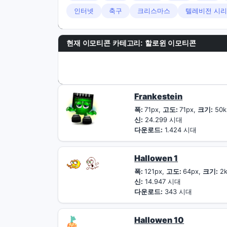
인터넷
축구
크리스마스
텔레비전 시리
현재 이모티콘 카테고리:
할로윈 이모티콘
Frankestein
폭:
71px,
고도:
71px,
크기:
50k
신:
24.299 시대
다운로드:
1.424 시대
Hallowen 1
폭:
121px,
고도:
64px,
크기:
2
신:
14.947 시대
다운로드:
343 시대
Hallowen 10