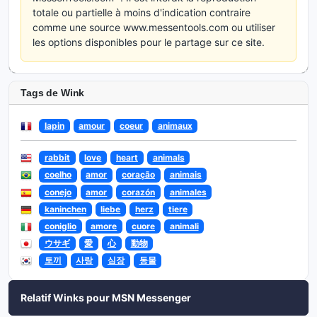
totale ou partielle à moins d'indication contraire
comme une source www.messentools.com ou utiliser
les options disponibles pour le partage sur ce site.
Tags de Wink
lapin
amour
coeur
animaux
rabbit
love
heart
animals
coelho
amor
coração
animais
conejo
amor
corazón
animales
kaninchen
liebe
herz
tiere
coniglio
amore
cuore
animali
ウサギ
愛
心
動物
토끼
사랑
심장
동물
Relatif Winks pour MSN Messenger