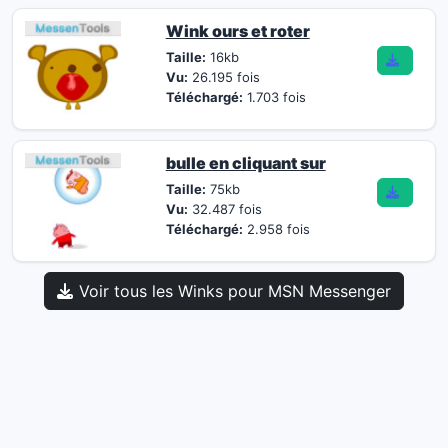
Wink ours et roter
Taille:
16kb
Vu:
26.195 fois
Téléchargé:
1.703 fois
bulle en cliquant sur
Taille:
75kb
Vu:
32.487 fois
Téléchargé:
2.958 fois
Voir tous les Winks pour MSN Messenger