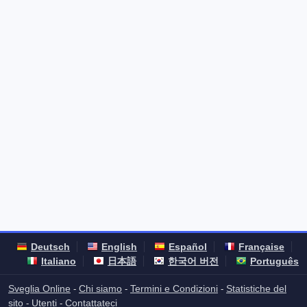
Deutsch
English
Español
Française
Italiano
日本語
한국어 버전
Português
Sveglia Online
Chi siamo
Termini e Condizioni
Statistiche del
-
-
-
sito
Utenti
Contattateci
-
-