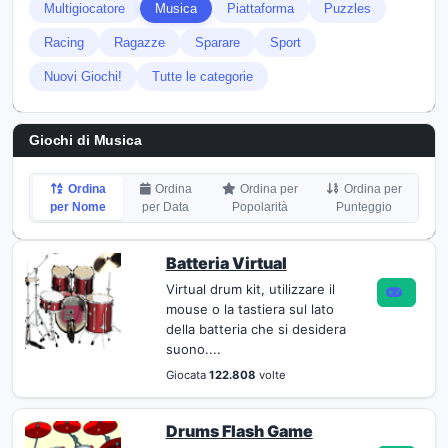
Multigiocatore
Musica
Piattaforma
Puzzles
Racing
Ragazze
Sparare
Sport
Nuovi Giochi!
Tutte le categorie
Giochi di Musica
Ordina
Ordina
Ordina per
Ordina per
per Nome
per Data
Popolarità
Punteggio
Batteria Virtual
Virtual drum kit, utilizzare il
mouse o la tastiera sul lato
della batteria che si desidera
suono....
Giocata
122.808
volte
Drums Flash Game