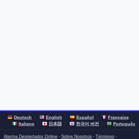
Deutsch
English
Español
Française
Italiano
日本語
한국어 버전
Português
Alarma Despertador Online
Sobre Nosotros
Términos
-
-
-