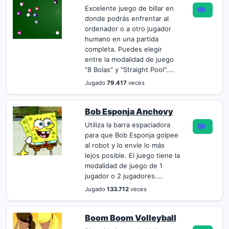
Excelente juego de billar en
donde podrás enfrentar al
ordenador o a otro jugador
humano en una partida
completa. Puedes elegir
entre la modalidad de juego
"8 Bolas" y "Straight Pool"....
Jugado
79.417
veces
Bob Esponja Anchovy
Utiliza la barra espaciadora
para que Bob Esponja golpee
al robot y lo envíe lo más
lejos posible. El juego tiene la
modalidad de juego de 1
jugador o 2 jugadores....
Jugado
133.712
veces
Boom Boom Volleyball