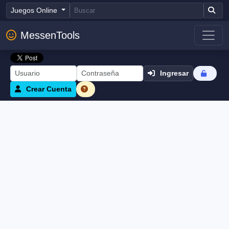
Juegos Online
MessenTools
Ingresar
Crear Cuenta