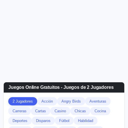
Juegos Online Gratuitos - Juegos de 2 Jugadores
2 Jugadores
Acción
Angry Birds
Aventuras
Carreras
Cartas
Casino
Chicas
Cocina
Deportes
Disparos
Fútbol
Habilidad