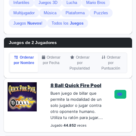
Infantiles
Juegos 3D
Lucha
Mario Bros
Multijugador
Música
Plataforma
Puzzles
Juegos
Nuevos
!
Todos los
Juegos
Juegos de 2 Jugadores
Ordenar
Ordenar
Ordenar
Ordenar
por Nombre
por Fecha
por
por
Popularidad
Puntuación
8 Ball Quick Fire Pool
Buen juego de billar que
permite la modalidad de un
solo jugador o jugar contra
otro oponente humano.
Utiliza tu ratón para jugar....
Jugado
44.852
veces