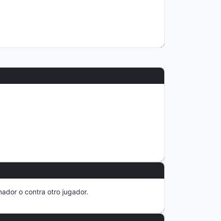
nador o contra otro jugador.