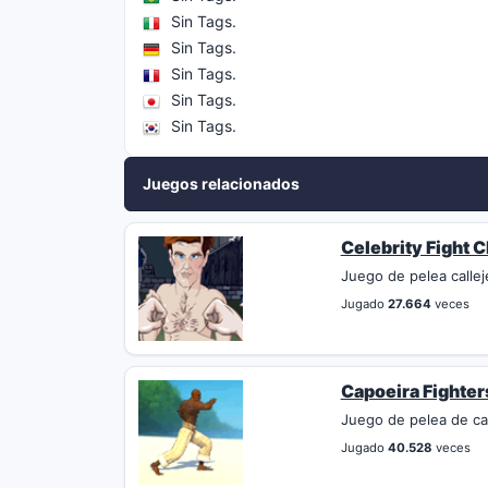
Sin Tags.
Sin Tags.
Sin Tags.
Sin Tags.
Sin Tags.
Juegos relacionados
Celebrity Fight C
Juego de pelea callej
Jugado
27.664
veces
Capoeira Fighter
Juego de pelea de capo
Jugado
40.528
veces