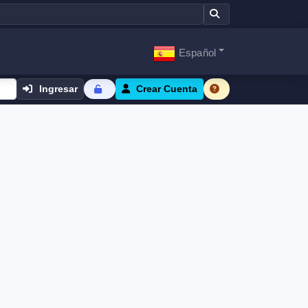
Español
Ingresar
Crear Cuenta