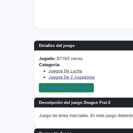
Detalles del juego
Jugado:
87.193 veces.
Categoría:
Juegos De Lucha
Juegos De 2 Jugadores
Guardar en Favoritos
Descripción del juego Dragon Fist 2
Juego de artes marciales. En este juego deberás 