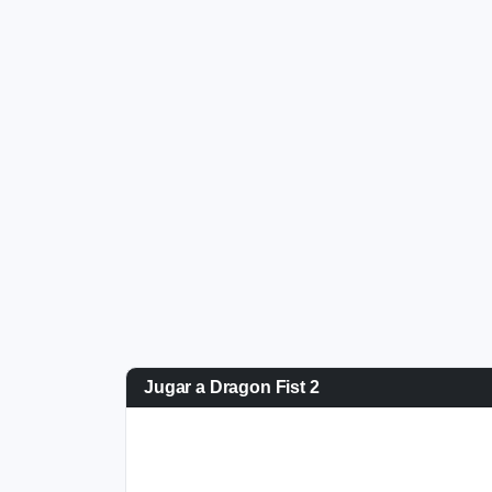
Jugar a Dragon Fist 2