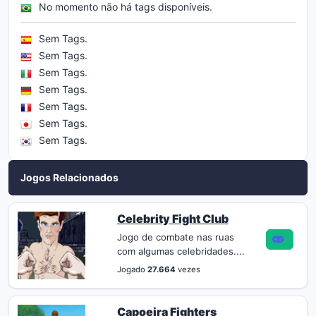
No momento não há tags disponíveis.
Sem Tags.
Sem Tags.
Sem Tags.
Sem Tags.
Sem Tags.
Sem Tags.
Sem Tags.
Jogos Relacionados
Celebrity Fight Club
Jogo de combate nas ruas
com algumas celebridades....
Jogado
27.664
vezes
Capoeira Fighters