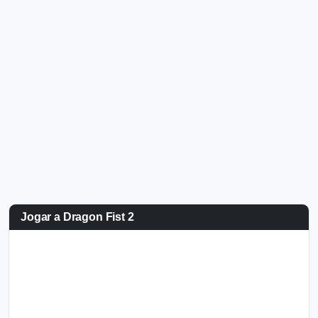
Jogar a Dragon Fist 2