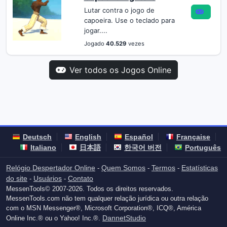
Lutar contra o jogo de
capoeira. Use o teclado para
jogar....
Jogado
40.529
vezes
Ver todos os Jogos Online
Deutsch
English
Español
Française
Italiano
日本語
한국어 버전
Português
Relógio Despertador Online
Quem Somos
Termos
Estatísticas
-
-
-
do site
Usuários
Contato
-
-
MessenTools© 2007-2026. Todos os direitos reservados.
MessenTools.com não tem qualquer relação jurídica ou outra relação
com o MSN Messenger®, Microsoft Corporation®, ICQ®, América
DannetStudio
Online Inc.® ou o Yahoo! Inc.®.